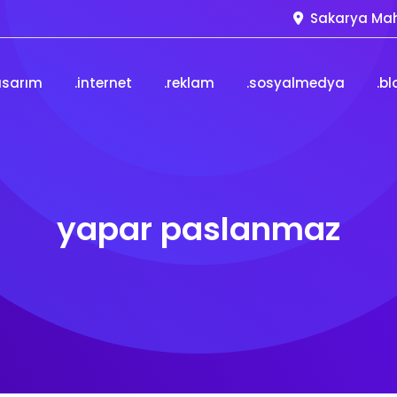
Sakarya Mah
asarım
.internet
.reklam
.sosyalmedya
.bl
yapar paslanmaz