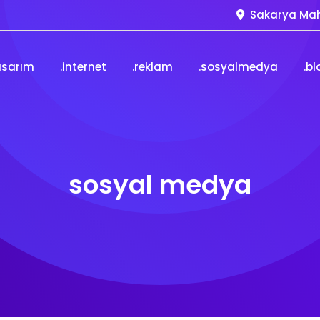
Sakarya Mah
asarım
.internet
.reklam
.sosyalmedya
.bl
sosyal medya