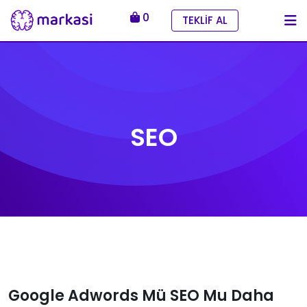
Skip
0
TEKLİF AL
to
content
SEO
Google Adwords Mü SEO Mu Daha