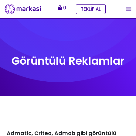
0
TEKLİF AL
Görüntülü Reklamlar
Admatic, Criteo, Admob gibi görüntülü