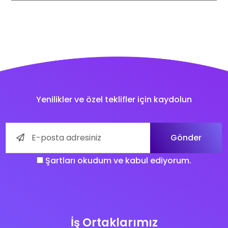
Yenilikler ve özel teklifler için kaydolun
Gönder
Şartları okudum ve kabul ediyorum.
İş Ortaklarımız