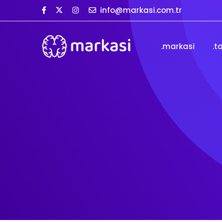
info@markasi.com.tr
.markasi
.t