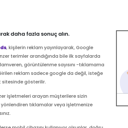
rak daha fazla sonuç alın.
Ads
, kişilerin reklam yayınlayarak, Google
zer terimler arandığında bile ilk sayfalarda
reklamveren, görüntülenme sayısını -tıklamama
irilen reklam sadece google da değil, isteğe
sitesinde gösterilir.
r işletmeleri arayan müşterilere sizin
 yönlendiren tıklamalar veya işletmenize
ınız.
lerse mobil cihazını kullanıyor olsunlar, doğru