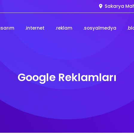
Sakarya Mah
asarım
.internet
.reklam
.sosyalmedya
.bl
Google Reklamları