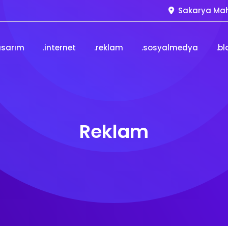
Sakarya Mah
asarım
.internet
.reklam
.sosyalmedya
.bl
Reklam