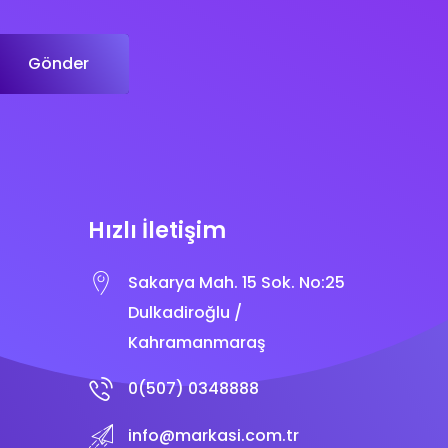
Gönder
Hızlı İletişim
Sakarya Mah. 15 Sok. No:25
Dulkadiroğlu /
Kahramanmaraş
0(507) 0348888
info@markasi.com.tr