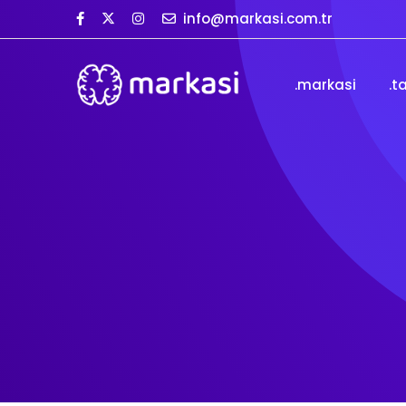
info@markasi.com.tr
.markasi
.t