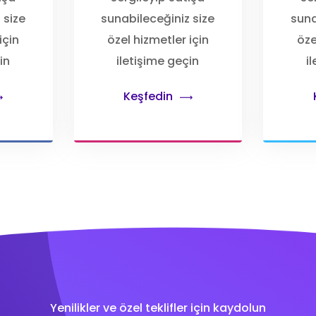
 size
sunabileceğiniz size
suna
için
özel hizmetler için
öze
in
iletişime geçin
i
Keşfedin
Yenilikler ve özel teklifler için kaydolun