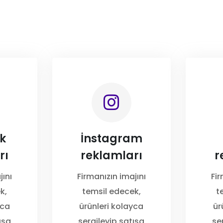
k
İnstagram
rı
reklamları
r
jını
Firmanızın imajını
Fir
k,
temsil edecek,
t
yca
ürünleri kolayca
ür
ışa
sergileyip satışa
se