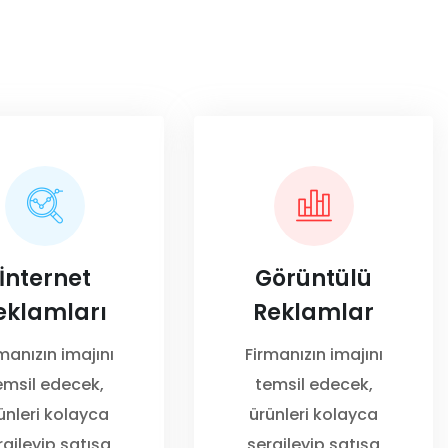
İnternet
Görüntülü
eklamları
Reklamlar
manızın imajını
Firmanızın imajını
emsil edecek,
temsil edecek,
ünleri kolayca
ürünleri kolayca
rgileyip satışa
sergileyip satışa