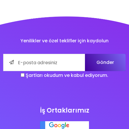
Yenilikler ve özel teklifler için kaydolun
Gönder
Şartları okudum ve kabul ediyorum.
İş Ortaklarımız